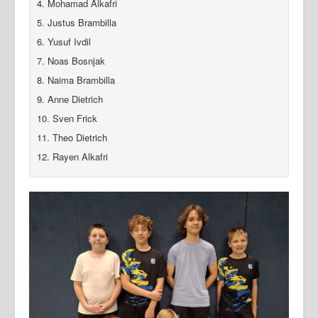
4. Mohamad Alkafri
Login
5. Justus Brambilla
6. Yusuf Ivdil
7. Noas Bosnjak
8. Naima Brambilla
9. Anne Dietrich
10. Sven Frick
11. Theo Dietrich
12. Rayen Alkafri