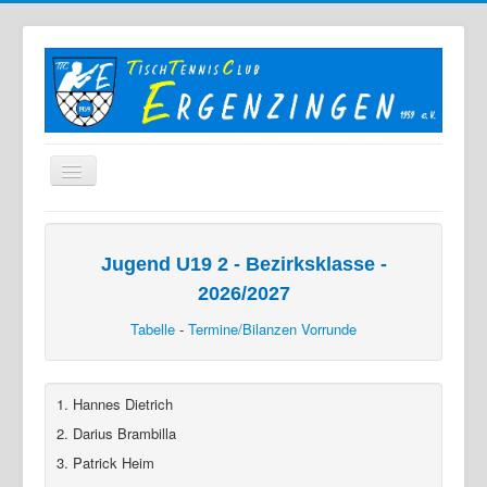
Home
Der TTC
Jugend U19 2 - Bezirksklasse -
2026/2027
Mannschaften
Tabelle
-
Termine/Bilanzen Vorrunde
Berichte
Bilder
1. Hannes Dietrich
Links
2. Darius Brambilla
Sonstiges
3. Patrick Heim
Archiv