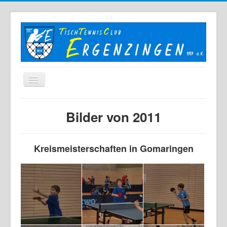
Home
Bilder von 2011
Der TTC
Mannschaften
Kreismeisterschaften in Gomaringen
Berichte
Bilder
Links
Sonstiges
Archiv