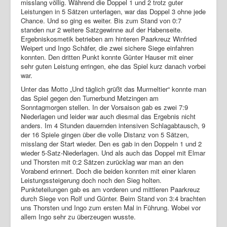
misslang völlig. Während die Doppel 1 und 2 trotz guter
Leistungen in 5 Sätzen unterlagen, war das Doppel 3 ohne jede
Chance. Und so ging es weiter. Bis zum Stand von 0:7
standen nur 2 weitere Satzgewinne auf der Habenseite.
Ergebniskosmetik betrieben am hinteren Paarkreuz Winfried
Weipert und Ingo Schäfer, die zwei sichere Siege einfahren
konnten. Den dritten Punkt konnte Günter Hauser mit einer
sehr guten Leistung erringen, ehe das Spiel kurz danach vorbei
war.
Unter das Motto „Und täglich grüßt das Murmeltier“ konnte man
das Spiel gegen den Turnerbund Metzingen am
Sonntagmorgen stellen. In der Vorsaison gab es zwei 7:9
Niederlagen und leider war auch diesmal das Ergebnis nicht
anders. Im 4 Stunden dauernden intensiven Schlagabtausch, 9
der 16 Spiele gingen über die volle Distanz von 5 Sätzen,
misslang der Start wieder. Den es gab in den Doppeln 1 und 2
wieder 5-Satz-Niederlagen. Und als auch das Doppel mit Elmar
und Thorsten mit 0:2 Sätzen zurücklag war man an den
Vorabend erinnert. Doch die beiden konnten mit einer klaren
Leistungssteigerung doch noch den Sieg holten.
Punkteteilungen gab es am vorderen und mittleren Paarkreuz
durch Siege von Rolf und Günter. Beim Stand von 3:4 brachten
uns Thorsten und Ingo zum ersten Mal in Führung. Wobei vor
allem Ingo sehr zu überzeugen wusste.