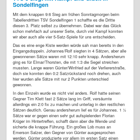
Sondelfingen
Mit dem knappen 9:6 Sieg am frühen Sonntagmorgen beim
Tabellendritten TSV Sondelfingen 1 schaffte es die Dritte
diesen 3. Platz selbst zu übernehmen. Dabei war das Glück
schon mehrfach auf unserer Seite, durch viel Kampf konnten
wir aber auch alle vier 5-Satz-Spiele für uns entscheiden.
Das es eine enge Kiste werden würde sah man bereits in den
Eingangsdoppeln. Johannes/Rolf siegten in 4 Sätzen, aber alle
gewonnenen Sätze waren mit 12:10 sehr knapp. Andersherum
ging es für Elmar/Thorsten, die mit 1:3 die Segel streichen
mussten. Lange waren Günter/Winfried auf der Verliererstraße,
doch sie konnten den 0:2 Satzrückstand noch drehen, auch
hier wurden alle Sätze mit nur 2 Punkten unterschied
gewonnen.
In den Einzeln wurde es nicht viel anders. Rolf hatte seinen
Gegner Tim Klett fast 2 Sätze lang im Griff, versäumte
allerdings ein 2:0 fix zu machen und unterlag in den restlichen
Sätzen deutlich. Genau andersherum lief es für Johannes. 1 ½
Sätze war er gegen einen sehr gut aufspielenden Florian
Krüger im Hintertreffen, schafft dann aber die Wende und
sicherte die knappe Führung. Ein großes Lob muss an
Emerson Salzer, den Gegner von Günter ausgesprochen
werden. Günter produzierte vor allem im ersten Satz einen