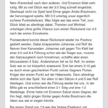
Netz-/Kantenball nach dem anderen. Und Emerson blieb sehr
ruhig. Mit so viel Glück war der 3:0 Sieg schnell eingetütet.
Überhaupt nicht ins Spiel fand Elmar gegen Andre Breutmann,
der hervorragend spielte. Mit 0:3 unterlag unser eigentlich
sicherer Punktelieferant. Was folgte war das erste Tief, zum
Glück blieb es allerdings dabei. Thorsten und Winfried
unterlagen ohne große Chance zum ersten Rückstand von 4:5
nach der ersten Einzelserie.
Postwendend konnte dieser Rückstand wieder ins Positive
gedreht werden. Dabei strapazierten Johannes und Rolf die
Nerven ihrer Kameraden. Johannes sah gegen Tim Klett bei
einer 2:0 und 8:4 Führung schon wie der Sieger aus, musste
den Satzausgleich noch hinnehmen, schaffte aber einen
blitzsauberen 5 Satz. Andersherum lief es für Rolf. Im ersten
Satz war er nur körperlich anwesend. Erst bei einem 0:10 gab
es durch einen geschenkten Punkt seines Gegners Florian
Krüger den ersten Punkt auf der Habenseite. Dann allerdings
drehte sich das Spiel. Vor allem in den Sätzen 4 und 5 war Rolf
überlegen. Und schon war die Führung wieder bei uns. In der
Mitte gab es anschließend einen 3:1 Sieg und eine 1:3
Niederlage. Elmar hatte mit Emerson Salzer einen Gegner, der
ihm liegt, dafür gingen Günter gegen Andre Breutmann die
Ideen aus wie er siegen könnte.
Bei einem Stand von 7:6 war das hintere Paarkreuz mit