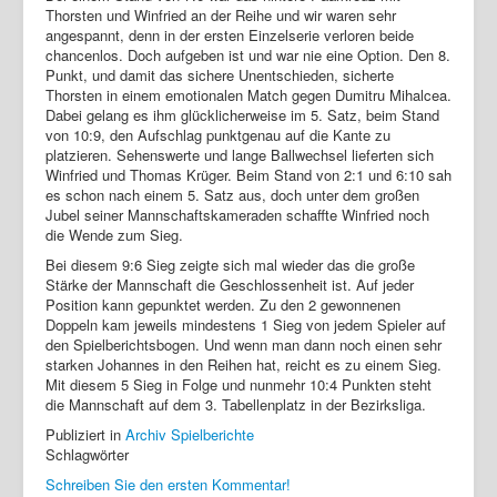
Thorsten und Winfried an der Reihe und wir waren sehr
angespannt, denn in der ersten Einzelserie verloren beide
chancenlos. Doch aufgeben ist und war nie eine Option. Den 8.
Punkt, und damit das sichere Unentschieden, sicherte
Thorsten in einem emotionalen Match gegen Dumitru Mihalcea.
Dabei gelang es ihm glücklicherweise im 5. Satz, beim Stand
von 10:9, den Aufschlag punktgenau auf die Kante zu
platzieren. Sehenswerte und lange Ballwechsel lieferten sich
Winfried und Thomas Krüger. Beim Stand von 2:1 und 6:10 sah
es schon nach einem 5. Satz aus, doch unter dem großen
Jubel seiner Mannschaftskameraden schaffte Winfried noch
die Wende zum Sieg.
Bei diesem 9:6 Sieg zeigte sich mal wieder das die große
Stärke der Mannschaft die Geschlossenheit ist. Auf jeder
Position kann gepunktet werden. Zu den 2 gewonnenen
Doppeln kam jeweils mindestens 1 Sieg von jedem Spieler auf
den Spielberichtsbogen. Und wenn man dann noch einen sehr
starken Johannes in den Reihen hat, reicht es zu einem Sieg.
Mit diesem 5 Sieg in Folge und nunmehr 10:4 Punkten steht
die Mannschaft auf dem 3. Tabellenplatz in der Bezirksliga.
Publiziert in
Archiv Spielberichte
Schlagwörter
Schreiben Sie den ersten Kommentar!