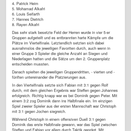
4. Patrick Heim
5. Mohamad Alkafri
6. Louis Seifarth
7. Hannes Dietrich
8. Rayen Alkafri
Das sehr stark besetzte Feld der Herren wurde in vier 5-er
Gruppen aufgeteilt und es entbrannten harte Kämpfe um die
Plätze im Viertelfinale. Letztendlich setzten sich dabei
ausnahmslos die jeweiligen Favoriten durch, auch wenn in
einer Gruppe 3 Spieler die gleiche Anzahl an Siegen und
Niederlagen hatten und die Sätze um den 2. Gruppenplatz
entscheiden mussten.
Danach spielten die jeweiligen Gruppendritten, - vierten und -
fünften untereinander die Platzierungen aus.
In den Viertelfinals setzte sich Fabian mit 3:1 gegen Rolf
durch, mit dem gleichen Ergebnis war Steffen gegen Johannes
erfolgreich. Richtig knapp war es bei Dominik gegen Peter. Mit
einem 3:2 zog Dominik dann ins Halbfinale ein. Im einzigen
Spiel zweier Spieler aus der ersten Mannschaft war Christoph
mit 3:1 gegen Jochen siegreich.
Während Christoph in einem offensiven Duell 3:1 gegen
Dominik das erste Halbfinale gewann, war das Spiel zwischen
Steffen und Fabian vor allem durch Taktik geprägt. Mit