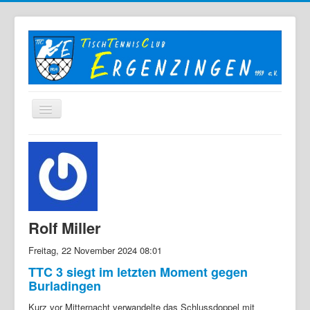
Home
Der TTC
Mannschaften
Berichte
Rolf Miller
Bilder
Freitag, 22 November 2024 08:01
Links
TTC 3 siegt im letzten Moment gegen
Burladingen
Sonstiges
Kurz vor Mitternacht verwandelte das Schlussdoppel mit
Archiv