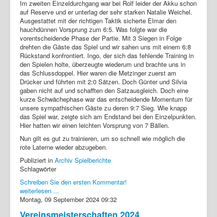
Im zweiten Einzeldurchgang war bei Rolf leider der Akku schon
auf Reserve und er unterlag der sehr starken Natalie Weichel.
Ausgestattet mit der richtigen Taktik sicherte Elmar den
hauchdünnen Vorsprung zum 6:5. Was folgte war die
vorentscheidende Phase der Partie. Mit 3 Siegen in Folge
drehten die Gäste das Spiel und wir sahen uns mit einem 6:8
Rückstand konfrontiert. Ingo, der sich das fehlende Training in
den Spielen holte, überzeugte wiederum und brachte uns in
das Schlussdoppel. Hier waren die Metzinger zuerst am
Drücker und führten mit 2:0 Sätzen. Doch Günter und Silvia
gaben nicht auf und schafften den Satzausgleich. Doch eine
kurze Schwächephase war das entscheidende Momentum für
unsere sympathischen Gäste zu deren 9:7 Sieg. Wie knapp
das Spiel war, zeigte sich am Endstand bei den Einzelpunkten.
Hier hatten wir einen leichten Vorsprung von 7 Bällen.
Nun gilt es gut zu trainieren, um so schnell wie möglich die
rote Laterne wieder abzugeben.
Publiziert in
Archiv Spielberichte
Schlagwörter
Schreiben Sie den ersten Kommentar!
weiterlesen ...
Montag, 09 September 2024 09:32
Vereinsmeisterschaften 2024