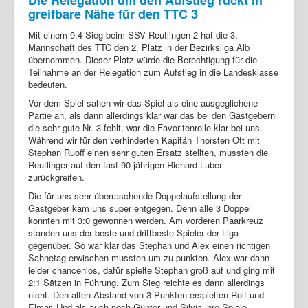
greifbare Nähe für den TTC 3
Mit einem 9:4 Sieg beim SSV Reutlingen 2 hat die 3.
Mannschaft des TTC den 2. Platz in der Bezirksliga Alb
übernommen. Dieser Platz würde die Berechtigung für die
Teilnahme an der Relegation zum Aufstieg in die Landesklasse
bedeuten.
Vor dem Spiel sahen wir das Spiel als eine ausgeglichene
Partie an, als dann allerdings klar war das bei den Gastgebern
die sehr gute Nr. 3 fehlt, war die Favoritenrolle klar bei uns.
Während wir für den verhinderten Kapitän Thorsten Ott mit
Stephan Ruoff einen sehr guten Ersatz stellten, mussten die
Reutlinger auf den fast 90-jährigen Richard Luber
zurückgreifen.
Die für uns sehr überraschende Doppelaufstellung der
Gastgeber kam uns super entgegen. Denn alle 3 Doppel
konnten mit 3:0 gewonnen werden. Am vorderen Paarkreuz
standen uns der beste und drittbeste Spieler der Liga
gegenüber. So war klar das Stephan und Alex einen richtigen
Sahnetag erwischen mussten um zu punkten. Alex war dann
leider chancenlos, dafür spielte Stephan groß auf und ging mit
2:1 Sätzen in Führung. Zum Sieg reichte es dann allerdings
nicht. Den alten Abstand von 3 Punkten erspielten Rolf und
Elmar. Und als auch noch Günter und Silvia ihre Spiele