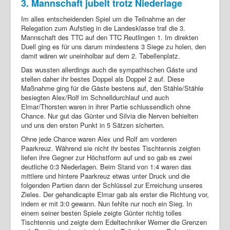
3. Mannschaft jubelt trotz Niederlage
Im alles entscheidenden Spiel um die Teilnahme an der
Relegation zum Aufstieg in die Landesklasse traf die 3.
Mannschaft des TTC auf den TTC Reutlingen 1. Im direkten
Duell ging es für uns darum mindestens 3 Siege zu holen, den
damit wären wir uneinholbar auf dem 2. Tabellenplatz.
Das wussten allerdings auch die sympathischen Gäste und
stellen daher ihr bestes Doppel als Doppel 2 auf. Diese
Maßnahme ging für die Gäste bestens auf, den Stähle/Stähle
besiegten Alex/Rolf im Schnelldurchlauf und auch
Elmar/Thorsten waren in ihrer Partie schlussendlich ohne
Chance. Nur gut das Günter und Silvia die Nerven behielten
und uns den ersten Punkt in 5 Sätzen sicherten.
Ohne jede Chance waren Alex und Rolf am vorderen
Paarkreuz. Während sie nicht ihr bestes Tischtennis zeigten
liefen ihre Gegner zur Höchstform auf und so gab es zwei
deutliche 0:3 Niederlagen. Beim Stand von 1:4 waren das
mittlere und hintere Paarkreuz etwas unter Druck und die
folgenden Partien dann der Schlüssel zur Erreichung unseres
Zieles. Der gehandicapte Elmar gab als erster die Richtung vor,
indem er mit 3:0 gewann. Nun fehlte nur noch ein Sieg. In
einem seiner besten Spiele zeigte Günter richtig tolles
Tischtennis und zeigte dem Edeltechniker Werner die Grenzen