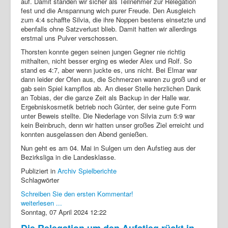
auf. Damit standen wir sicher als Teilnehmer zur Relegation
fest und die Anspannung wich purer Freude. Den Ausgleich
zum 4:4 schaffte Silvia, die ihre Noppen bestens einsetzte und
ebenfalls ohne Satzverlust blieb. Damit hatten wir allerdings
erstmal uns Pulver verschossen.
Thorsten konnte gegen seinen jungen Gegner nie richtig
mithalten, nicht besser erging es wieder Alex und Rolf. So
stand es 4:7, aber wenn juckte es, uns nicht. Bei Elmar war
dann leider der Ofen aus, die Schmerzen waren zu groß und er
gab sein Spiel kampflos ab. An dieser Stelle herzlichen Dank
an Tobias, der die ganze Zeit als Backup in der Halle war.
Ergebniskosmetik betrieb noch Günter, der seine gute Form
unter Beweis stellte. Die Niederlage von Silvia zum 5:9 war
kein Beinbruch, denn wir hatten unser großes Ziel erreicht und
konnten ausgelassen den Abend genießen.
Nun geht es am 04. Mai in Sulgen um den Aufstieg aus der
Bezirksliga in die Landesklasse.
Publiziert in
Archiv Spielberichte
Schlagwörter
Schreiben Sie den ersten Kommentar!
weiterlesen ...
Sonntag, 07 April 2024 12:22
Die Relegation um den Aufstieg rückt in