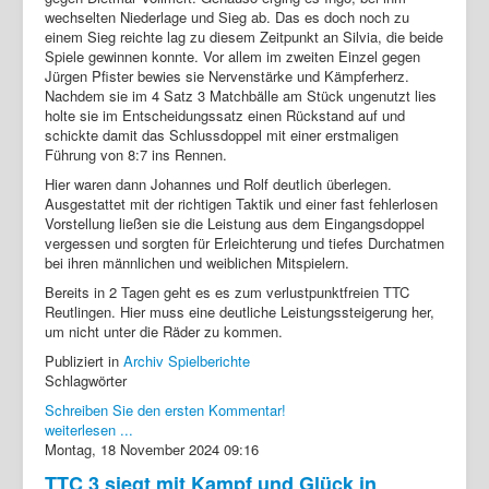
wechselten Niederlage und Sieg ab. Das es doch noch zu
einem Sieg reichte lag zu diesem Zeitpunkt an Silvia, die beide
Spiele gewinnen konnte. Vor allem im zweiten Einzel gegen
Jürgen Pfister bewies sie Nervenstärke und Kämpferherz.
Nachdem sie im 4 Satz 3 Matchbälle am Stück ungenutzt lies
holte sie im Entscheidungssatz einen Rückstand auf und
schickte damit das Schlussdoppel mit einer erstmaligen
Führung von 8:7 ins Rennen.
Hier waren dann Johannes und Rolf deutlich überlegen.
Ausgestattet mit der richtigen Taktik und einer fast fehlerlosen
Vorstellung ließen sie die Leistung aus dem Eingangsdoppel
vergessen und sorgten für Erleichterung und tiefes Durchatmen
bei ihren männlichen und weiblichen Mitspielern.
Bereits in 2 Tagen geht es es zum verlustpunktfreien TTC
Reutlingen. Hier muss eine deutliche Leistungssteigerung her,
um nicht unter die Räder zu kommen.
Publiziert in
Archiv Spielberichte
Schlagwörter
Schreiben Sie den ersten Kommentar!
weiterlesen ...
Montag, 18 November 2024 09:16
TTC 3 siegt mit Kampf und Glück in