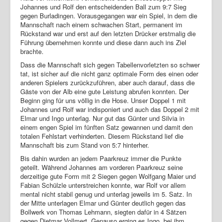
Johannes und Rolf den entscheidenden Ball zum 9:7 Sieg
Login
gegen Burladingen. Vorausgegangen war ein Spiel, in dem die
Mannschaft nach einem schwachen Start, permanent im
Rückstand war und erst auf den letzten Drücker erstmalig die
Führung übernehmen konnte und diese dann auch ins Ziel
brachte.
Dass die Mannschaft sich gegen Tabellenvorletzten so schwer
tat, ist sicher auf die nicht ganz optimale Form des einen oder
anderen Spielers zurückzuführen, aber auch darauf, dass die
Gäste von der Alb eine gute Leistung abrufen konnten. Der
Beginn ging für uns völlig in die Hose. Unser Doppel 1 mit
Johannes und Rolf war indisponiert und auch das Doppel 2 mit
Elmar und Ingo unterlag. Nur gut das Günter und Silvia in
einem engen Spiel im fünften Satz gewannen und damit den
totalen Fehlstart verhinderten. Diesem Rückstand lief die
Mannschaft bis zum Stand von 5:7 hinterher.
Bis dahin wurden an jedem Paarkreuz immer die Punkte
geteilt. Während Johannes am vorderen Paarkreuz seine
derzeitige gute Form mit 2 Siegen gegen Wolfgang Maier und
Fabian Schülzle unterstreichen konnte, war Rolf vor allem
mental nicht stabil genug und unterlag jeweils im 5. Satz. In
der Mitte unterlagen Elmar und Günter deutlich gegen das
Bollwerk von Thomas Lehmann, siegten dafür in 4 Sätzen
gegen Dietmar Vollmert. Genauso erging es Ingo, bei ihm