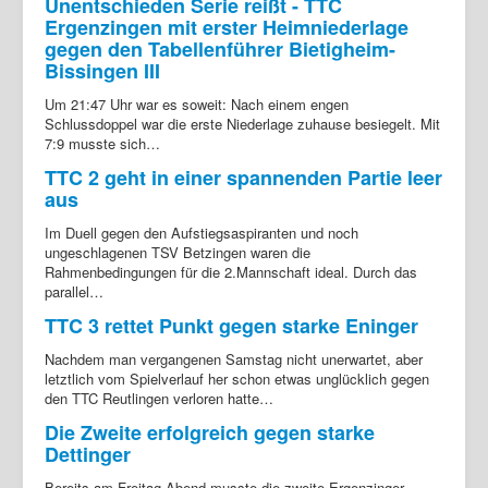
Unentschieden Serie reißt - TTC
Ergenzingen mit erster Heimniederlage
gegen den Tabellenführer Bietigheim-
Bissingen III
Um 21:47 Uhr war es soweit: Nach einem engen
Schlussdoppel war die erste Niederlage zuhause besiegelt. Mit
7:9 musste sich…
TTC 2 geht in einer spannenden Partie leer
aus
Im Duell gegen den Aufstiegsaspiranten und noch
ungeschlagenen TSV Betzingen waren die
Rahmenbedingungen für die 2.Mannschaft ideal. Durch das
parallel…
TTC 3 rettet Punkt gegen starke Eninger
Nachdem man vergangenen Samstag nicht unerwartet, aber
letztlich vom Spielverlauf her schon etwas unglücklich gegen
den TTC Reutlingen verloren hatte…
Die Zweite erfolgreich gegen starke
Dettinger
Bereits am Freitag Abend musste die zweite Ergenzinger