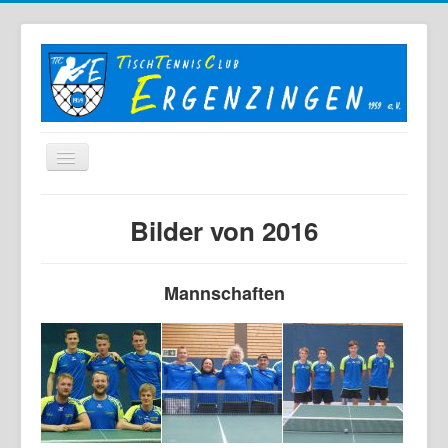
Home
Bilder von 2016
Der TTC
Mannschaften
Mannschaften
Berichte
Bilder
Links
Sonstiges
Archiv