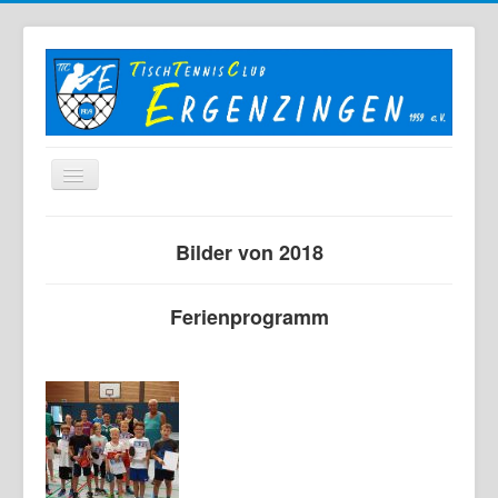
Home
Bilder von 2018
Der TTC
Mannschaften
Ferienprogramm
Berichte
Bilder
Links
Sonstiges
Archiv