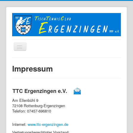
Home
Impressum
Der TTC
Mannschaften
TTC Ergenzingen e.V.
Berichte
Am Ellenbühl 9
Bilder
72108 Rottenburg-Ergenzingen
Telefon: 07457-696810
Links
Sonstiges
Internet:
www.ttc-ergenzingen.de
Archiv
Vertretungsberechtigter Vorstand: