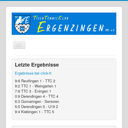
Home
Letzte Ergebnisse
Der TTC
Ergebnisse bei click-tt
Mannschaften
9:6 Reutlingen 1 - TTC 2
9:2 TTC 1 - Weingarten 1
Berichte
7:9 TTC 3 - Eningen 1
0:9 Derendingen 4 - TTC 4
Bilder
6:3 Gomaringen - Senioren
5:5 Derendingen 5 - U19 2
Links
9:4 Kiebingen 1 - TTC 5
Sonstiges
Archiv