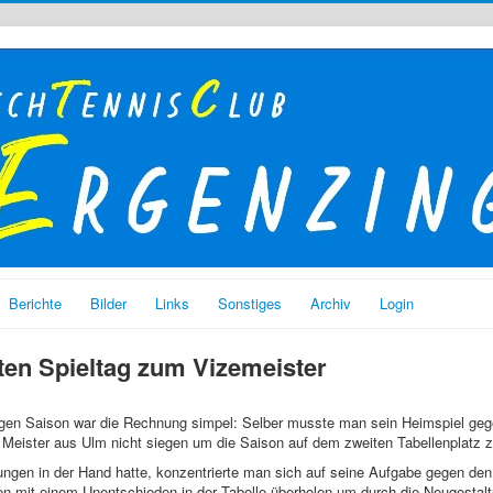
Berichte
Bilder
Links
Sonstiges
Archiv
Login
ten Spieltag zum Vizemeister
langen Saison war die Rechnung simpel: Selber musste man sein Heimspiel g
 Meister aus Ulm nicht siegen um die Saison auf dem zweiten Tabellenplatz 
ngen in der Hand hatte, konzentrierte man sich auf seine Aufgabe gegen den
n mit einem Unentschieden in der Tabelle überholen um durch die Neugestaltu