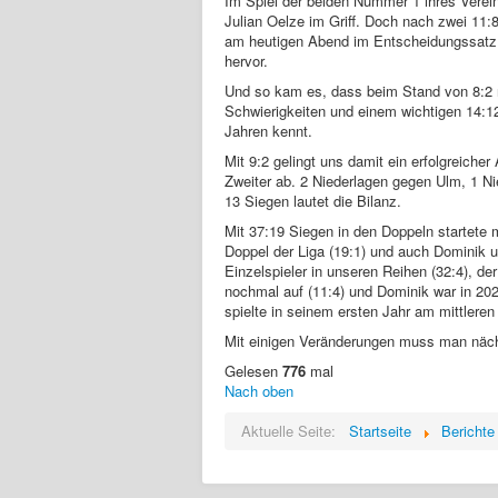
Im Spiel der beiden Nummer 1 ihres Verei
Julian Oelze im Griff. Doch nach zwei 11:
am heutigen Abend im Entscheidungssatz b
hervor.
Und so kam es, dass beim Stand von 8:2 n
Schwierigkeiten und einem wichtigen 14:1
Jahren kennt.
Mit 9:2 gelingt uns damit ein erfolgreich
Zweiter ab. 2 Niederlagen gegen Ulm, 1 N
13 Siegen lautet die Bilanz.
Mit 37:19 Siegen in den Doppeln startete
Doppel der Liga (19:1) und auch Dominik u
Einzelspieler in unseren Reihen (32:4), d
nochmal auf (11:4) und Dominik war in 202
spielte in seinem ersten Jahr am mittleren
Mit einigen Veränderungen muss man näch
Gelesen
776
mal
Nach oben
Aktuelle Seite:
Startseite
Berichte