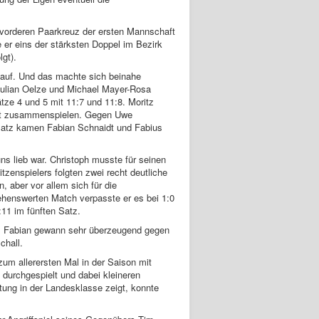
 vorderen Paarkreuz der ersten Mannschaft
 er eins der stärksten Doppel im Bezirk
gt).
k auf. Und das machte sich beinahe
 Julian Oelze und Michael Mayer-Rosa
tze 4 und 5 mit 11:7 und 11:8. Moritz
gut zusammenspielen. Gegen Uwe
 Satz kamen Fabian Schnaidt und Fabius
ns lieb war. Christoph musste für seinen
tzenspielers folgten zwei recht deutliche
, aber vor allem sich für die
ehenswerten Match verpasste er es bei 1:0
:11 im fünften Satz.
n, Fabian gewann sehr überzeugend gegen
chall.
m allerersten Mal in der Saison mit
 durchgespielt und dabei kleineren
tung in der Landesklasse zeigt, konnte