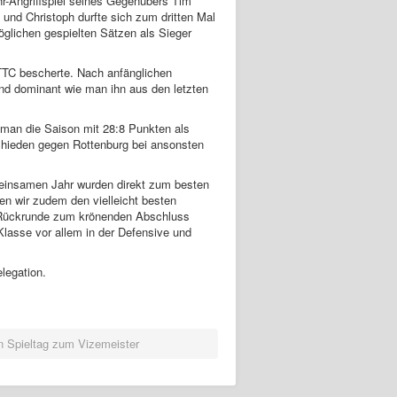
r-Angriffspiel seines Gegenübers Tim
und Christoph durfte sich zum dritten Mal
glichen gespielten Sätzen als Sieger
TTC bescherte. Nach anfänglichen
nd dominant wie man ihn aus den letzten
t man die Saison mit 28:8 Punkten als
chieden gegen Rottenburg bei ansonsten
meinsamen Jahr wurden direkt zum besten
en wir zudem den vielleicht besten
er Rückrunde zum krönenden Abschluss
Klasse vor allem in der Defensive und
Relegation.
n Spieltag zum Vizemeister