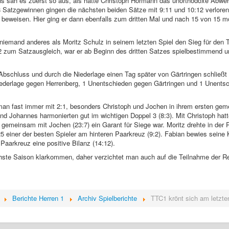
ns sah es zuerst so aus, als hätte Christoph Hörmann das unorthodoxe Abweh
8 Satzgewinnen gingen die nächsten beiden Sätze mit 9:11 und 10:12 verloren 
eweisen. Hier ging er dann ebenfalls zum dritten Mal und nach 15 von 15 mö
iemand anderes als Moritz Schulz in seinem letzten Spiel den Sieg für den 
2 zum Satzausgleich, war er ab Beginn des dritten Satzes spielbestimmend u
er Abschluss und durch die Niederlage einen Tag später von Gärtringen schließ
iederlage gegen Herrenberg, 1 Unentschieden gegen Gärtringen und 1 Unents
 man fast immer mit 2:1, besonders Christoph und Jochen in ihrem ersten ge
nd Johannes harmonierten gut im wichtigen Doppel 3 (8:3). Mit Christoph hatt
er gemeinsam mit Jochen (23:7) ein Garant für Siege war. Moritz drehte in d
5 einer der besten Spieler am hinteren Paarkreuz (9:2). Fabian bewies seine 
 Paarkreuz eine positive Bilanz (14:12).
ste Saison klarkommen, daher verzichtet man auch auf die Teilnahme der 
Berichte Herren 1
Archiv Spielberichte
TTC1 krönt sich am letzte