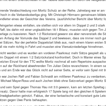
ührende Verabschiedung von Moritz Schulz an der Reihe. Jahrelang war er am
 hoch in die Verbandsoberliga ging. Mit Christoph Hörmann gemeinsam bildete
leiter eines der Gesichter des Vereins. (ausführlicher Bericht über Moritz fol
eingarten etwas einfallen, sie stellten sich vor allem im Doppel 2 und 3 star
aff, bis dahin mit einer unglaublichen 18:1 Bilanz, mussten sich gegen Tim
derlage zu kassieren. Nach 1:2 Rückstand gewann sie aber nervenstark die Sä
 am Anfang der Vorrunde das Doppel 2 und bewiesen, dass sie immer noch 
i Sätzen. Nur der perfekte Doppelstart blieb aus, nach einem klaren ersten
l nie mehr richtig in Fahrt und mussten eine Viersatzniederlage hinnehmen.
 nicht werden und es wurden am vorderen Paarkreuz mehr Sätze gespielt als u
im Doppel mit einem 1:2 Satzrückstand konfrontiert. Doch in Manier eines Spi
tzten Einzel für den TTC wollte Moritz nochmal all sein Repertoire auspacken
in auf der Rückhand abwehrenden Tim Julian Oelze revanchieren. In einem s
 und am Ende war das Glück nicht auf seiner Seite, er verlor sein Spiel mit 9
en war Jochen Raff und Fabian Schnaidt am mittleren Paarkreuz zu verdanke
n Michael Mayer-Rosa und auch Jochen blieb ohne Satzverlust gegen Moritz S
und sein Spiel gegen Thomas Hau mit 3:0 gewann, kam am letzten Spieltag zu
nsatz. Davor hatte man erfolgreich 17 Spiele lang mit den gleichen 6 Spielern
nwägbarkeiten getrotzt. Fabius, der eine fantastische und konstant gute Leis
 Sätzen gegen Uwe Panis behaupten.