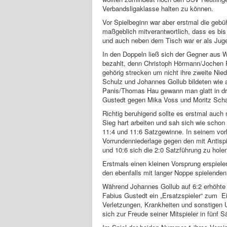
Verbandsligaklasse halten zu können.
Vor Spielbeginn war aber erstmal die geb
maßgeblich mitverantwortlich, dass es bis
und auch neben dem Tisch war er als Jugend
In den Doppeln ließ sich der Gegner aus W
bezahlt, denn Christoph Hörmann/Jochen R
gehörig strecken um nicht ihre zweite Nie
Schulz und Johannes Gollub bildeten wie
Panis/Thomas Hau gewann man glatt in dre
Gustedt gegen Mika Voss und Moritz Schal
Richtig beruhigend sollte es erstmal auch
Sieg hart arbeiten und sah sich wie schon 
11:4 und 11:6 Satzgewinne. In seinem vorle
Vorrundenniederlage gegen den mit Antisp
und 10:6 sich die 2:0 Satzführung zu holen
Erstmals einen kleinen Vorsprung erspiel
den ebenfalls mit langer Noppe spielende
Während Johannes Gollub auf 6:2 erhöhte 
Fabius Gustedt ein „Ersatzspieler“ zum Ei
Verletzungen, Krankheiten und sonstigen U
sich zur Freude seiner Mitspieler in fünf