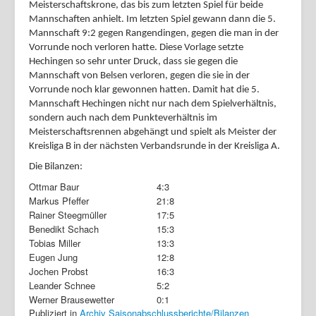
Meisterschaftskrone, das bis zum letzten Spiel für beide
Mannschaften anhielt. Im letzten Spiel gewann dann die 5.
Mannschaft 9:2 gegen Rangendingen, gegen die man in der
Vorrunde noch verloren hatte. Diese Vorlage setzte
Hechingen so sehr unter Druck, dass sie gegen die
Mannschaft von Belsen verloren, gegen die sie in der
Vorrunde noch klar gewonnen hatten. Damit hat die 5.
Mannschaft Hechingen nicht nur nach dem Spielverhältnis,
sondern auch nach dem Punkteverhältnis im
Meisterschaftsrennen abgehängt und spielt als Meister der
Kreisliga B in der nächsten Verbandsrunde in der Kreisliga A.
Die Bilanzen:
Ottmar Baur
4:3
Markus Pfeffer
21:8
Rainer Steegmüller
17:5
Benedikt Schach
15:3
Tobias Miller
13:3
Eugen Jung
12:8
Jochen Probst
16:3
Leander Schnee
5:2
Werner Brausewetter
0:1
Publiziert in
Archiv Saisonabschlussberichte/Bilanzen