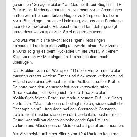
genannten "Garagenspielern" an (das heißt: bei Sieg null TTR-
Punkte, bei Niederlage minus 16. Nur beim 6:3 in Gomaringen
hatten wir mit einem starken Gegner zu kämpfen. Und beim
6:3 in Burladingen mit einer Umleitung, die uns eine Rundreise
über die Schwäbische Alb bescherte und fast dafür gesorgt
hätte, dass wir zu spät zum Spiel angetreten wären.
Und was war mit Titelfavorit Mössingen? Mössingen
seinerseits handelte sich völlig unerwartet einen Punktverlust
ein.Und so ging es beim Rückspiel um die Wurst. Mit einem
Sieg konnten wir Mössingen im Titelrennen doch noch
überflügeln.
Das Problem war nur: Wer spielt? Drei der vier Stammspieler
mussten ersetzt werden: Elmar und Alex waren verhindert und
Roland nach einer OP noch nicht im Vollbesitz seiner Kräfte.
So hörte man den Mannschaftsführer verzweifelt rufen:
"Ersatzspieler! - ein Königreich für drei Ersatzspieler!
"Schließlich folgten Peter und Markus seinem Ruf - nur Georg
zierte sich: "Muss ich denn unbedingt spielen, wieso spielt der
Christoph nicht? - frag doch mal den Christoph!" Christoph
spielte nicht (Insider wissen warum). Jedenfalls bestimmt ein
Grund, weshalb wir dieses entscheidende Spiel mit 2:6
verloren und Mössingen zur Meisterschaft gratulieren mussten.
Als Vizemeister mit einer Bilanz von 12:4 Punkten kann man