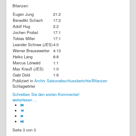
Bilanzen:
Eugen Jung
21:2
Benedikt Schach
17:2
Adolf Hug
2:2
Jochen Probst
17:1
Tobias Miller
17:1
Leander Schnee (JES)
4:0
Werner Brausewetter
4:13
Heiko Lang
8:8
Marcus Lörwald
1:1
Max Krauß (JES)
1:0
Gabi Dold
1:6
Publiziert in
Archiv Saisonabschlussberichte/Bilanzen
Schlagwörter
Schreiben Sie den ersten Kommentar!
weiterlesen ...
Seite 3 von 3