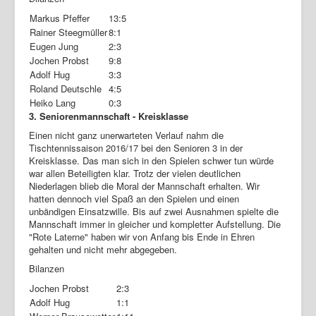
Markus Pfeffer
13:5
Rainer Steegmüller
8:1
Eugen Jung
2:3
Jochen Probst
9:8
Adolf Hug
3:3
Roland Deutschle
4:5
Heiko Lang
0:3
3. Seniorenmannschaft - Kreisklasse
Einen nicht ganz unerwarteten Verlauf nahm die
Tischtennissaison 2016/17 bei den Senioren 3 in der
Kreisklasse. Das man sich in den Spielen schwer tun würde
war allen Beteiligten klar. Trotz der vielen deutlichen
Niederlagen blieb die Moral der Mannschaft erhalten. Wir
hatten dennoch viel Spaß an den Spielen und einen
unbändigen Einsatzwille. Bis auf zwei Ausnahmen spielte die
Mannschaft immer in gleicher und kompletter Aufstellung. Die
"Rote Laterne" haben wir von Anfang bis Ende in Ehren
gehalten und nicht mehr abgegeben.
Bilanzen
Jochen Probst
2:3
Adolf Hug
1:1