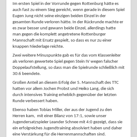
Im ersten Spiel in der Vorrunde gegen Rottenburg hätte es
auch fast zu einem Sieg gereicht, wenn gerade in diesem Spiel
Eugen Jung nicht seine einzigen beiden Einzel in der
gesamten Runde verloren hätte. In der Rückrunde machte er
es zwar besser und gewann beide Einzel, allerdings hatte
man gegen die komplett angetretene Rottenburger
Mannschaft mit Ersatz gespielt, so dass es nur zu einer
knappen Niederlage reichte.
Zwei weitere Minuspunkte gab es für das vom Klassenleiter
als verloren gewertete Spiel gegen Stein IV wegen falscher
Doppelaufstellung, so dass man die Spielrunde schließlich mit
30:6 beendete.
Großen Anteil an diesem Erfolg der 5. Mannschaft des TTC
hatten vor allem Jochen Probst und Heiko Lang, die sich
durch intensives Training erheblich gegenüber der letzten
Runde verbessert haben.
Ebenso haben Tobias Miller, der aus der Jugend zu den
Herren kam, mit einer Bilanz von 17:1, sowie unser
Jugendersatzspieler Leander Schnee mit 4:0 gezeigt, dass sie
ein erfolgreiches Jugendtraining absolviert haben und daher
eine Verstärkung für die Herrenmannschaften sind.