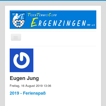
Home
Der TTC
Mannschaften
Berichte
Eugen Jung
Bilder
Freitag, 16 August 2019 13:06
Links
2019 - Ferienspaß
Sonstiges
Archiv