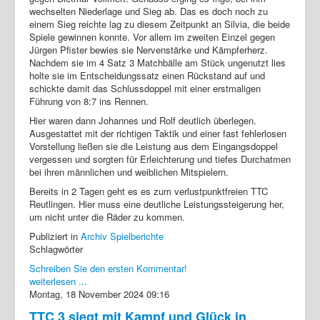
wechselten Niederlage und Sieg ab. Das es doch noch zu
einem Sieg reichte lag zu diesem Zeitpunkt an Silvia, die beide
Spiele gewinnen konnte. Vor allem im zweiten Einzel gegen
Jürgen Pfister bewies sie Nervenstärke und Kämpferherz.
Nachdem sie im 4 Satz 3 Matchbälle am Stück ungenutzt lies
holte sie im Entscheidungssatz einen Rückstand auf und
schickte damit das Schlussdoppel mit einer erstmaligen
Führung von 8:7 ins Rennen.
Hier waren dann Johannes und Rolf deutlich überlegen.
Ausgestattet mit der richtigen Taktik und einer fast fehlerlosen
Vorstellung ließen sie die Leistung aus dem Eingangsdoppel
vergessen und sorgten für Erleichterung und tiefes Durchatmen
bei ihren männlichen und weiblichen Mitspielern.
Bereits in 2 Tagen geht es es zum verlustpunktfreien TTC
Reutlingen. Hier muss eine deutliche Leistungssteigerung her,
um nicht unter die Räder zu kommen.
Publiziert in
Archiv Spielberichte
Schlagwörter
Schreiben Sie den ersten Kommentar!
weiterlesen ...
Montag, 18 November 2024 09:16
TTC 3 siegt mit Kampf und Glück in