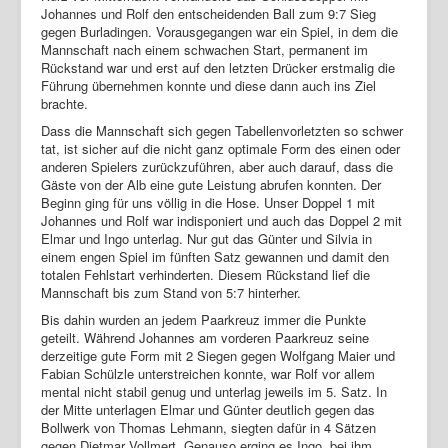
Johannes und Rolf den entscheidenden Ball zum 9:7 Sieg
Login
gegen Burladingen. Vorausgegangen war ein Spiel, in dem die
Mannschaft nach einem schwachen Start, permanent im
Rückstand war und erst auf den letzten Drücker erstmalig die
Führung übernehmen konnte und diese dann auch ins Ziel
brachte.
Dass die Mannschaft sich gegen Tabellenvorletzten so schwer
tat, ist sicher auf die nicht ganz optimale Form des einen oder
anderen Spielers zurückzuführen, aber auch darauf, dass die
Gäste von der Alb eine gute Leistung abrufen konnten. Der
Beginn ging für uns völlig in die Hose. Unser Doppel 1 mit
Johannes und Rolf war indisponiert und auch das Doppel 2 mit
Elmar und Ingo unterlag. Nur gut das Günter und Silvia in
einem engen Spiel im fünften Satz gewannen und damit den
totalen Fehlstart verhinderten. Diesem Rückstand lief die
Mannschaft bis zum Stand von 5:7 hinterher.
Bis dahin wurden an jedem Paarkreuz immer die Punkte
geteilt. Während Johannes am vorderen Paarkreuz seine
derzeitige gute Form mit 2 Siegen gegen Wolfgang Maier und
Fabian Schülzle unterstreichen konnte, war Rolf vor allem
mental nicht stabil genug und unterlag jeweils im 5. Satz. In
der Mitte unterlagen Elmar und Günter deutlich gegen das
Bollwerk von Thomas Lehmann, siegten dafür in 4 Sätzen
gegen Dietmar Vollmert. Genauso erging es Ingo, bei ihm