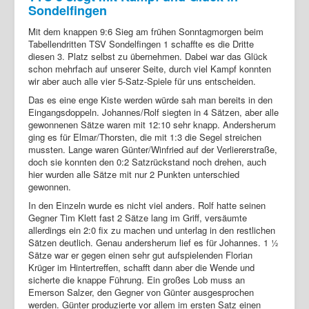
Sondelfingen
Mit dem knappen 9:6 Sieg am frühen Sonntagmorgen beim
Tabellendritten TSV Sondelfingen 1 schaffte es die Dritte
diesen 3. Platz selbst zu übernehmen. Dabei war das Glück
schon mehrfach auf unserer Seite, durch viel Kampf konnten
wir aber auch alle vier 5-Satz-Spiele für uns entscheiden.
Das es eine enge Kiste werden würde sah man bereits in den
Eingangsdoppeln. Johannes/Rolf siegten in 4 Sätzen, aber alle
gewonnenen Sätze waren mit 12:10 sehr knapp. Andersherum
ging es für Elmar/Thorsten, die mit 1:3 die Segel streichen
mussten. Lange waren Günter/Winfried auf der Verliererstraße,
doch sie konnten den 0:2 Satzrückstand noch drehen, auch
hier wurden alle Sätze mit nur 2 Punkten unterschied
gewonnen.
In den Einzeln wurde es nicht viel anders. Rolf hatte seinen
Gegner Tim Klett fast 2 Sätze lang im Griff, versäumte
allerdings ein 2:0 fix zu machen und unterlag in den restlichen
Sätzen deutlich. Genau andersherum lief es für Johannes. 1 ½
Sätze war er gegen einen sehr gut aufspielenden Florian
Krüger im Hintertreffen, schafft dann aber die Wende und
sicherte die knappe Führung. Ein großes Lob muss an
Emerson Salzer, den Gegner von Günter ausgesprochen
werden. Günter produzierte vor allem im ersten Satz einen