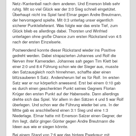
Netz-/Kantenball nach dem anderen. Und Emerson blieb sehr
ruhig. Mit so viel Glück war der 3:0 Sieg schnell eingetütet.
Überhaupt nicht ins Spiel fand Elmar gegen Andre Breutmann,
der hervorragend spielte. Mit 0:3 unterlag unser eigentlich
sicherer Punktelieferant. Was folgte war das erste Tief, zum
Glück blieb es allerdings dabei. Thorsten und Winfried
unterlagen ohne große Chance zum ersten Rückstand von 4:5
nach der ersten Einzelserie.
Postwendend konnte dieser Rückstand wieder ins Positive
gedreht werden. Dabei strapazierten Johannes und Rolf die
Nerven ihrer Kameraden. Johannes sah gegen Tim Klett bei
einer 2:0 und 8:4 Führung schon wie der Sieger aus, musste
den Satzausgleich noch hinnehmen, schaffte aber einen
blitzsauberen 5 Satz. Andersherum lief es für Rolf. Im ersten
Satz war er nur körperlich anwesend. Erst bei einem 0:10 gab
es durch einen geschenkten Punkt seines Gegners Florian
Krüger den ersten Punkt auf der Habenseite. Dann allerdings
drehte sich das Spiel. Vor allem in den Sätzen 4 und 5 war Rolf
überlegen. Und schon war die Führung wieder bei uns. In der
Mitte gab es anschließend einen 3:1 Sieg und eine 1:3
Niederlage. Elmar hatte mit Emerson Salzer einen Gegner, der
ihm liegt, dafür gingen Günter gegen Andre Breutmann die
Ideen aus wie er siegen könnte.
Bei einem Stand von 7:6 war das hintere Paarkreuz mit