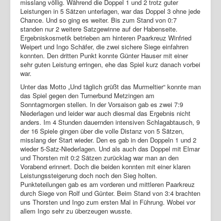
misslang völlig. Während die Doppel 1 und 2 trotz guter
Leistungen in 5 Sätzen unterlagen, war das Doppel 3 ohne jede
Chance. Und so ging es weiter. Bis zum Stand von 0:7
standen nur 2 weitere Satzgewinne auf der Habenseite.
Ergebniskosmetik betrieben am hinteren Paarkreuz Winfried
Weipert und Ingo Schäfer, die zwei sichere Siege einfahren
konnten. Den dritten Punkt konnte Günter Hauser mit einer
sehr guten Leistung erringen, ehe das Spiel kurz danach vorbei
war.
Unter das Motto „Und täglich grüßt das Murmeltier“ konnte man
das Spiel gegen den Turnerbund Metzingen am
Sonntagmorgen stellen. In der Vorsaison gab es zwei 7:9
Niederlagen und leider war auch diesmal das Ergebnis nicht
anders. Im 4 Stunden dauernden intensiven Schlagabtausch, 9
der 16 Spiele gingen über die volle Distanz von 5 Sätzen,
misslang der Start wieder. Den es gab in den Doppeln 1 und 2
wieder 5-Satz-Niederlagen. Und als auch das Doppel mit Elmar
und Thorsten mit 0:2 Sätzen zurücklag war man an den
Vorabend erinnert. Doch die beiden konnten mit einer klaren
Leistungssteigerung doch noch den Sieg holten.
Punkteteilungen gab es am vorderen und mittleren Paarkreuz
durch Siege von Rolf und Günter. Beim Stand von 3:4 brachten
uns Thorsten und Ingo zum ersten Mal in Führung. Wobei vor
allem Ingo sehr zu überzeugen wusste.