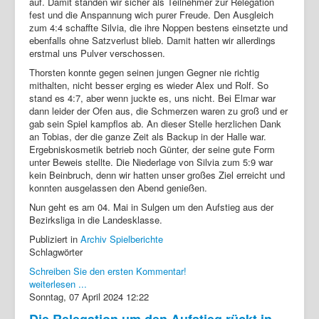
auf. Damit standen wir sicher als Teilnehmer zur Relegation
fest und die Anspannung wich purer Freude. Den Ausgleich
zum 4:4 schaffte Silvia, die ihre Noppen bestens einsetzte und
ebenfalls ohne Satzverlust blieb. Damit hatten wir allerdings
erstmal uns Pulver verschossen.
Thorsten konnte gegen seinen jungen Gegner nie richtig
mithalten, nicht besser erging es wieder Alex und Rolf. So
stand es 4:7, aber wenn juckte es, uns nicht. Bei Elmar war
dann leider der Ofen aus, die Schmerzen waren zu groß und er
gab sein Spiel kampflos ab. An dieser Stelle herzlichen Dank
an Tobias, der die ganze Zeit als Backup in der Halle war.
Ergebniskosmetik betrieb noch Günter, der seine gute Form
unter Beweis stellte. Die Niederlage von Silvia zum 5:9 war
kein Beinbruch, denn wir hatten unser großes Ziel erreicht und
konnten ausgelassen den Abend genießen.
Nun geht es am 04. Mai in Sulgen um den Aufstieg aus der
Bezirksliga in die Landesklasse.
Publiziert in
Archiv Spielberichte
Schlagwörter
Schreiben Sie den ersten Kommentar!
weiterlesen ...
Sonntag, 07 April 2024 12:22
Die Relegation um den Aufstieg rückt in