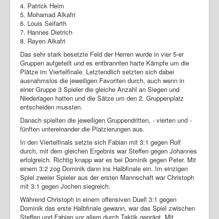
4. Patrick Heim
5. Mohamad Alkafri
6. Louis Seifarth
7. Hannes Dietrich
8. Rayen Alkafri
Das sehr stark besetzte Feld der Herren wurde in vier 5-er
Gruppen aufgeteilt und es entbrannten harte Kämpfe um die
Plätze im Viertelfinale. Letztendlich setzten sich dabei
ausnahmslos die jeweiligen Favoriten durch, auch wenn in
einer Gruppe 3 Spieler die gleiche Anzahl an Siegen und
Niederlagen hatten und die Sätze um den 2. Gruppenplatz
entscheiden mussten.
Danach spielten die jeweiligen Gruppendritten, - vierten und -
fünften untereinander die Platzierungen aus.
In den Viertelfinals setzte sich Fabian mit 3:1 gegen Rolf
durch, mit dem gleichen Ergebnis war Steffen gegen Johannes
erfolgreich. Richtig knapp war es bei Dominik gegen Peter. Mit
einem 3:2 zog Dominik dann ins Halbfinale ein. Im einzigen
Spiel zweier Spieler aus der ersten Mannschaft war Christoph
mit 3:1 gegen Jochen siegreich.
Während Christoph in einem offensiven Duell 3:1 gegen
Dominik das erste Halbfinale gewann, war das Spiel zwischen
Steffen und Fabian vor allem durch Taktik geprägt. Mit