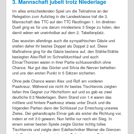
3. Mannschaft jubelt trotz Niederlage
Im alles entscheidenden Spiel um die Teilnahme an der
Relegation zum Aufstieg in die Landesklasse traf die 3.
Mannschaft des TTC auf den TTC Reutlingen 1. Im direkten
Duell ging es für uns darum mindestens 3 Siege zu holen, den
damit wären wir uneinholbar auf dem 2. Tabellenplatz.
Das wussten allerdings auch die sympathischen Gäste und
stellen daher ihr bestes Doppel als Doppel 2 auf. Diese
Maßnahme ging für die Gäste bestens auf, den Stähle/Stähle
besiegten Alex/Rolf im Schnelldurchlauf und auch
Elmar/Thorsten waren in ihrer Partie schlussendlich ohne
Chance. Nur gut das Günter und Silvia die Nerven behielten
und uns den ersten Punkt in 5 Sätzen sicherten.
Ohne jede Chance waren Alex und Rolf am vorderen
Paarkreuz. Während sie nicht ihr bestes Tischtennis zeigten
liefen ihre Gegner zur Höchstform auf und so gab es zwei
deutliche 0:3 Niederlagen. Beim Stand von 1:4 waren das
mittlere und hintere Paarkreuz etwas unter Druck und die
folgenden Partien dann der Schlüssel zur Erreichung unseres
Zieles. Der gehandicapte Elmar gab als erster die Richtung vor,
indem er mit 3:0 gewann. Nun fehlte nur noch ein Sieg. In
einem seiner besten Spiele zeigte Günter richtig tolles
Tischtennis und zeigte dem Edeltechniker Werner die Grenzen