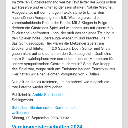
Im zweiten Einzeldurchgang war bei Rolf leider der Akku schon
auf Reserve und er unterlag der sehr starken Natalie Weichel.
Ausgestattet mit der richtigen Taktik sicherte Elmar den
hauchdünnen Vorsprung zum 6:5. Was folgte war die
vorentscheidende Phase der Partie. Mit 3 Siegen in Folge
drehten die Gäste das Spiel und wir sahen uns mit einem 6:8
Rückstand konfrontiert. Ingo, der sich das fehlende Training in
den Spielen holte, überzeugte wiederum und brachte uns in
das Schlussdoppel. Hier waren die Metzinger zuerst am
Drücker und führten mit 2:0 Sätzen. Doch Günter und Silvia
gaben nicht auf und schafften den Satzausgleich. Doch eine
kurze Schwächephase war das entscheidende Momentum für
unsere sympathischen Gäste zu deren 9:7 Sieg. Wie knapp
das Spiel war, zeigte sich am Endstand bei den Einzelpunkten.
Hier hatten wir einen leichten Vorsprung von 7 Bällen.
Nun gilt es gut zu trainieren, um so schnell wie möglich die
rote Laterne wieder abzugeben.
Publiziert in
Archiv Spielberichte
Schlagwörter
Schreiben Sie den ersten Kommentar!
weiterlesen ...
Montag, 09 September 2024 09:32
Vereinsmeisterschaften 2024