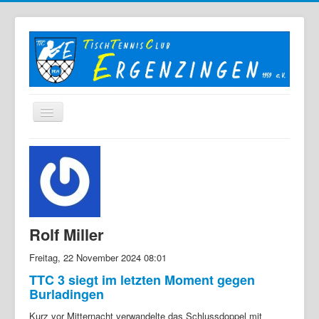
Home
Der TTC
Mannschaften
Berichte
Rolf Miller
Bilder
Freitag, 22 November 2024 08:01
Links
TTC 3 siegt im letzten Moment gegen
Burladingen
Sonstiges
Kurz vor Mitternacht verwandelte das Schlussdoppel mit
Archiv