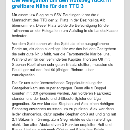
greifbare Nähe für den TTC 3
Mit einem 9:4 Sieg beim SSV Reutlingen 2 hat die 3.
Mannschaft des TTC den 2. Platz in der Bezirksliga Alb
übernommen. Dieser Platz würde die Berechtigung für die
Teilnahme an der Relegation zum Aufstieg in die Landesklasse
bedeuten.
Vor dem Spiel sahen wir das Spiel als eine ausgeglichene
Partie an, als dann allerdings klar war das bei den Gastgebern
die sehr gute Nr. 3 fehlt, war die Favoritenrolle klar bei uns.
Während wir für den verhinderten Kapitän Thorsten Ott mit
Stephan Ruoff einen sehr guten Ersatz stellten, mussten die
Reutlinger auf den fast 90-jährigen Richard Luber
zurückgreifen.
Die für uns sehr überraschende Doppelaufstellung der
Gastgeber kam uns super entgegen. Denn alle 3 Doppel
konnten mit 3:0 gewonnen werden. Am vorderen Paarkreuz
standen uns der beste und drittbeste Spieler der Liga
gegenüber. So war klar das Stephan und Alex einen richtigen
Sahnetag erwischen mussten um zu punkten. Alex war dann
leider chancenlos, dafür spielte Stephan groß auf und ging mit
2:1 Sätzen in Führung. Zum Sieg reichte es dann allerdings
nicht. Den alten Abstand von 3 Punkten erspielten Rolf und
Elmar. Und als auch noch Günter und Silvia ihre Spiele