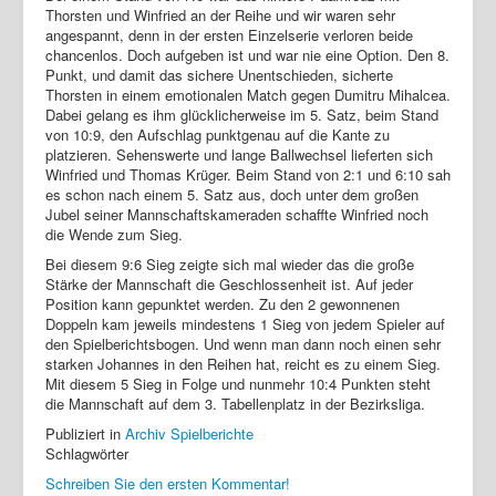
Thorsten und Winfried an der Reihe und wir waren sehr
angespannt, denn in der ersten Einzelserie verloren beide
chancenlos. Doch aufgeben ist und war nie eine Option. Den 8.
Punkt, und damit das sichere Unentschieden, sicherte
Thorsten in einem emotionalen Match gegen Dumitru Mihalcea.
Dabei gelang es ihm glücklicherweise im 5. Satz, beim Stand
von 10:9, den Aufschlag punktgenau auf die Kante zu
platzieren. Sehenswerte und lange Ballwechsel lieferten sich
Winfried und Thomas Krüger. Beim Stand von 2:1 und 6:10 sah
es schon nach einem 5. Satz aus, doch unter dem großen
Jubel seiner Mannschaftskameraden schaffte Winfried noch
die Wende zum Sieg.
Bei diesem 9:6 Sieg zeigte sich mal wieder das die große
Stärke der Mannschaft die Geschlossenheit ist. Auf jeder
Position kann gepunktet werden. Zu den 2 gewonnenen
Doppeln kam jeweils mindestens 1 Sieg von jedem Spieler auf
den Spielberichtsbogen. Und wenn man dann noch einen sehr
starken Johannes in den Reihen hat, reicht es zu einem Sieg.
Mit diesem 5 Sieg in Folge und nunmehr 10:4 Punkten steht
die Mannschaft auf dem 3. Tabellenplatz in der Bezirksliga.
Publiziert in
Archiv Spielberichte
Schlagwörter
Schreiben Sie den ersten Kommentar!